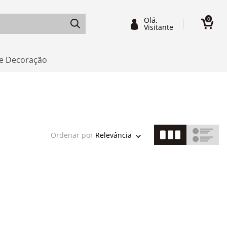
Olá,
0
Visitante
e Decoração
Ordenar por
Relevância