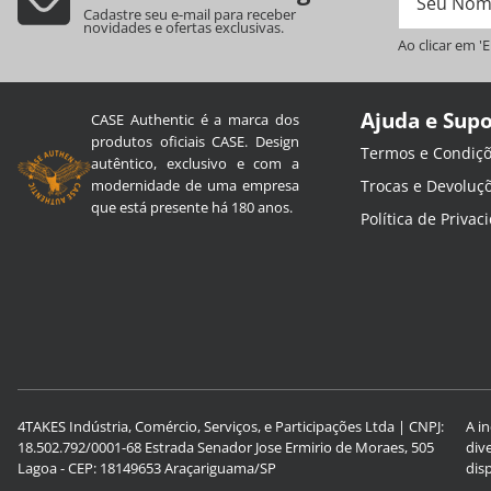
Cadastre seu e-mail para receber
novidades e ofertas exclusivas.
Ao clicar em '
Ajuda e Sup
CASE Authentic é a marca dos
produtos oficiais CASE. Design
Termos e Condiç
autêntico, exclusivo e com a
modernidade de uma empresa
Trocas e Devoluç
que está presente há 180 anos.
Política de Privac
4TAKES Indústria, Comércio, Serviços, e Participações Ltda | CNPJ:
A i
18.502.792/0001-68 Estrada Senador Jose Ermirio de Moraes, 505
div
Lagoa - CEP: 18149653 Araçariguama/SP
dis