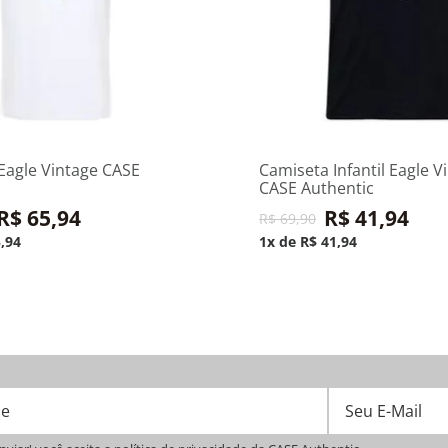
2 anos
ionar ao carrinho
Adicionar ao car
Eagle Vintage CASE
Camiseta Infantil Eagle V
CASE Authentic
R$
65
,
94
R$
41
,
94
R$
69
,
90
5
,
94
1
R$
41
,
94