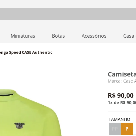
Miniaturas
Botas
Acessórios
Casa 
nga Speed CASE Authentic
Camiseta
Case 
R$
90
,
00
1
R$
90
,
0
TAMANHO
PP
P