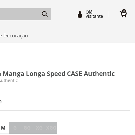
Olá,
0
Visitante
e Decoração
 Manga Longa Speed CASE Authentic
Authentic
0
M
G
GG
XG
XGG