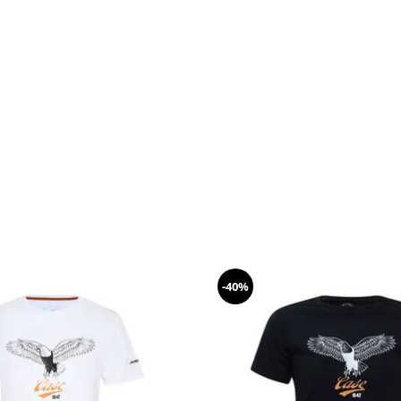
-
40%