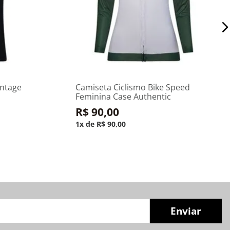
P
rinho
Adicionar ao carrinho
intage
Camiseta Ciclismo Bike Speed
Feminina Case Authentic
R$
90
,
00
1
R$
90
,
00
Enviar