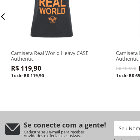
PP
P
Adicionar ao carrinho
Adic
Camiseta Real World Heavy CASE
Camiseta 
Authentic
Authentic
R$
119
,
90
R$
109
,
90
1
R$
119
,
90
1
R$
6
Se conecte com a gente!
Cadastre seu e-mail para receber
novidades e ofertas exclusivas.